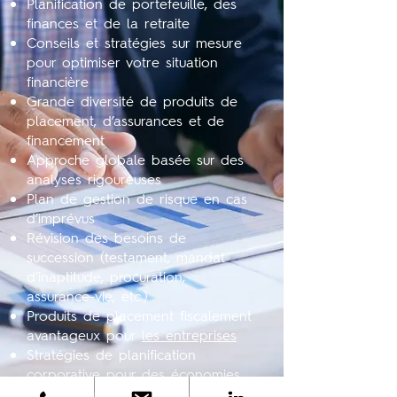
Planification de portefeuille, des
finances et de la retraite
Conseils et stratégies sur mesure
pour optimiser votre situation
financière
Grande diversité de produits de
placement, d’assurances et de
financement
Approche globale basée sur des
analyses rigoureuses
Plan de gestion de risque en cas
d’imprévus
Révision des besoins de
succession (testament, mandat
d’inaptitude, procuration,
assurance-vie, etc.)
Produits de placement fiscalement
avantageux pour
les entreprises
Stratégies de planification
corporative pour des économies
d’impôts substantielles